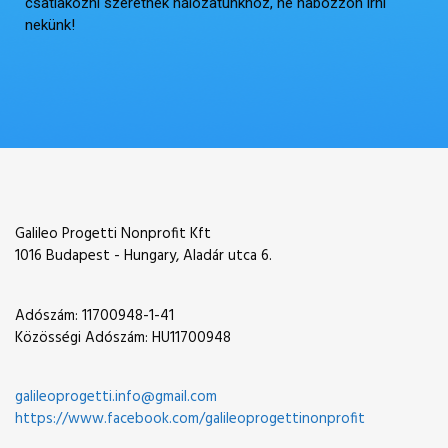
csatlakozni szeretnek hálózatunkhoz, ne habozzon írni
nekünk!
Galileo Progetti Nonprofit Kft
1016 Budapest - Hungary, Aladár utca 6.
Adószám: 11700948-1-41
Közösségi Adószám: HU11700948
galileoprogetti.info@gmail.com
https://www.facebook.com/galileoprogettinonprofit