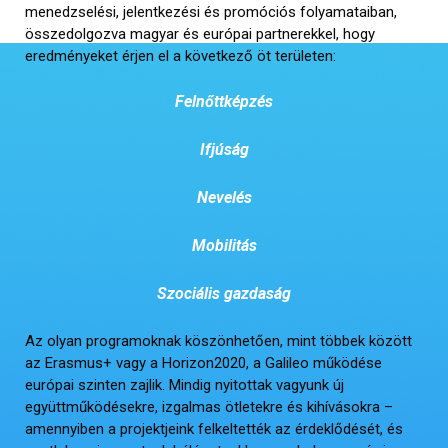
menedzselési, jelentkezési és promóciós folyamataiban,
összedolgozva magyar és európai partnerekkel, hogy
eredményeket érjen el a következő öt területen:
Felnőttképzés
Ifjúság
Nevelés
Mobilitás
Szociális gazdaság
Az olyan programoknak köszönhetően, mint többek között
az Erasmus+ vagy a Horizon2020, a Galileo működése
európai szinten zajlik. Mindig nyitottak vagyunk új
együttműködésekre, izgalmas ötletekre és kihívásokra –
amennyiben a projektjeink felkeltették az érdeklődését, és