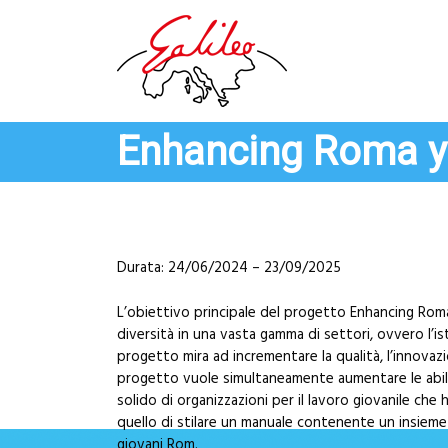
S
k
i
p
t
o
Enhancing Roma y
c
o
n
t
e
n
Durata: 24/06/2024 – 23/09/2025
t
L’obiettivo principale del progetto Enhancing Roma 
diversità in una vasta gamma di settori, ovvero l’istr
progetto mira ad incrementare la qualità, l’innovazi
progetto vuole simultaneamente aumentare le abili
solido di organizzazioni per il lavoro giovanile ch
quello di stilare un manuale contenente un insieme
giovani Rom.