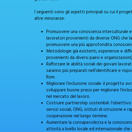
I seguenti sono gli aspetti principali su cui il prog
altre minoranze:
Promuovere una conoscenza interculturale e mi
lavoratori provenienti da diverse ONG che la
promuovere una più approfondita conoscenza c
Metodologie già esistenti, esperienze e diff
provenienti da diversi paesi e organizzazioni
Rafforzare le abilità sociali dei giovani lavo
saranno più preparati nell’identificare e ris
Rom.
Migliorare l’inclusione sociale: il progetto av
sviluppare buone prassi per migliorare l’inclus
nel mercato del lavoro.
Costruire partnership sostenibili: l’obiettiv
servizi sociali, ONG, istituti di istruzione 
cooperazione nel lungo termine.
Aumentare la consapevolezza e la conoscenz
attività a livello locale ed internazionale che