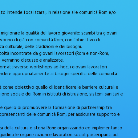
etto intende focalizzarsi, in relazione alle comunità Rom e/o
gliorare la qualità del lavoro giovanile: scambi tra giovani
vorino di già con comunità Rom, con l’obiettivo di
ulturale, delle tradizioni e dei bisogni.
icoltà incontrate da giovani lavoratori (Rom e non-Rom,
) verranno discusse e analizzate.
ratori: attraverso workshops ad-hoc, i giovani lavoratori
pondere appropriatamente ai bisogni specifici delle comunità
rà come obiettivo quello di identificare le barriere culturali e
ione sociale dei Rom in istituti di istruzione, sistemi sanitari e
o è quello di promuovere la formazione di partnership tra
e rappresentanti delle comunità Rom, per assicurare supporto e
a della cultura e storia Rom: organizzando ed implementanto
 guidino le organizzazioni e lavoratori sociali partecipanti ad